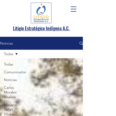
.
Litigio Estratégico Indígena A
C.
Noticias
Todas
Todas
Comunicados
Noticias
Carlos
Morales.
Análisis
Mariana
Yáñez
Unda.