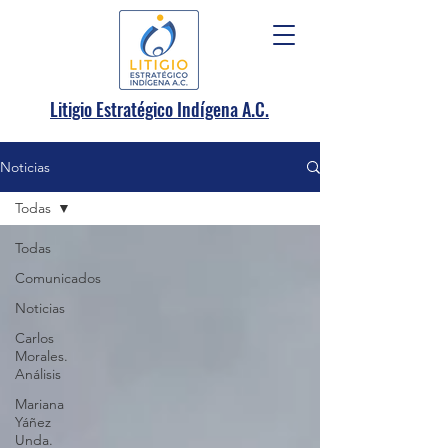
.
Litigio Estratégico Indígena A
C.
Noticias
Todas
Todas
Comunicados
Noticias
Carlos
Morales.
Análisis
Mariana
Yáñez
Unda.