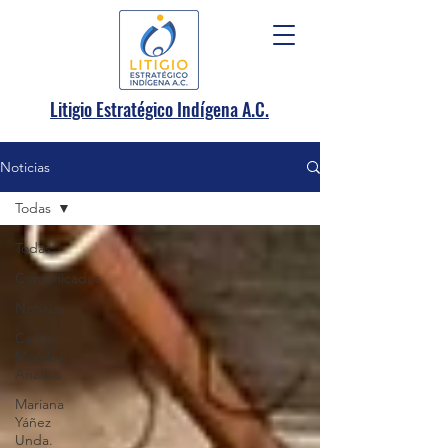
.
Litigio Estratégico Indígena A
C.
Noticias
Todas
Todas
Comunicados
Noticias
Carlos
Morales.
Análisis
Mariana
Yáñez
Unda.