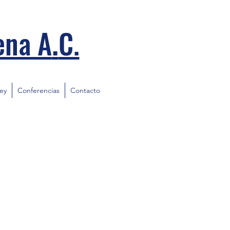
.
ena A
C.
ley
Conferencias
Contacto