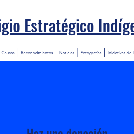
igio Estratégico Indíg
Causas
Reconocimientos
Noticias
Fotografías
Iniciativas de 
Haz una donación