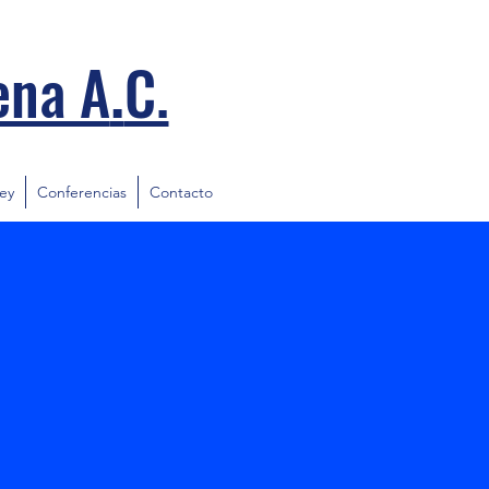
.
ena A
C.
ley
Conferencias
Contacto