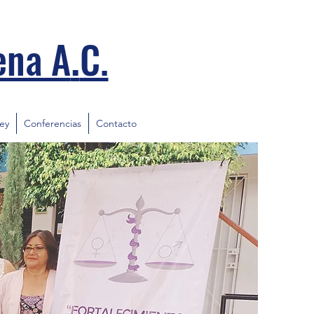
.
ena A
C.
ley
Conferencias
Contacto