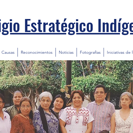
igio Estratégico Indíg
Causas
Reconocimientos
Noticias
Fotografías
Iniciativas de 