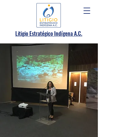
.
Litigio Estratégico Indígena A
C.