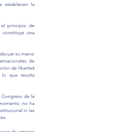
 establecen la 
el principio de 
 constituye una 
adecuar su marco 
ernacionales de 
ión de libertad 
lo que resulta 
l Congreso de la 
 momento, no ha 
titucional ni las 
es.
juicio de amparo 