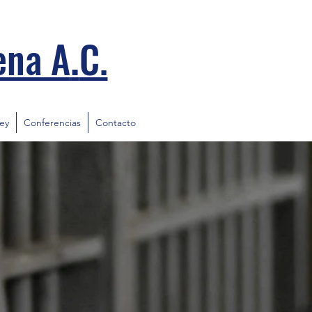
.
ena A
C.
ley
Conferencias
Contacto