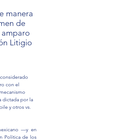
de manera
imen de
de amparo
n Litigio
 considerado 
ro con el 
e mecanismo 
 dictada por la 
e y otros vs. 
mexicano —y en 
 Política de los 