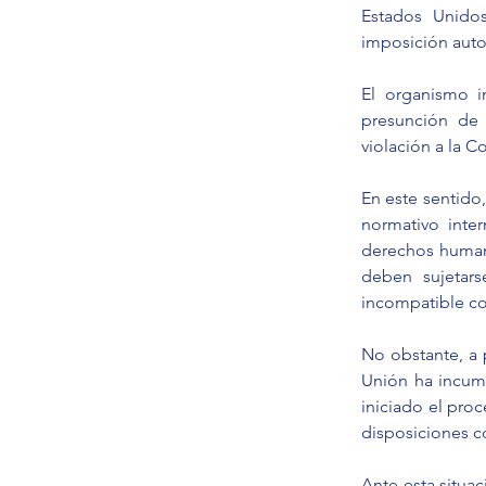
Estados Unidos
imposición autom
El organismo in
presunción de 
violación a la
En este sentido
normativo inter
derechos humano
deben sujetars
incompatible co
No obstante, a 
Unión ha incump
iniciado el proc
disposiciones c
Ante esta situa