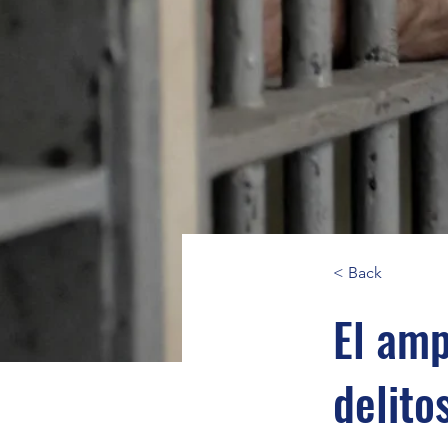
< Back
El amp
delito