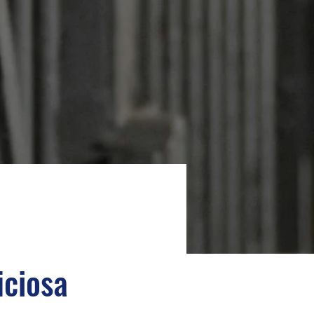
e
iciosa