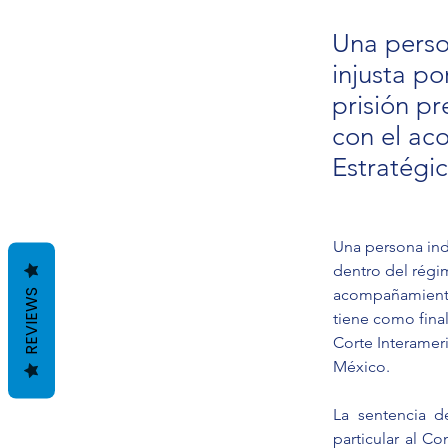
Una perso
injusta p
prisión pr
con el ac
Estratégi
Una persona ind
dentro del régi
acompañamiento 
REVIEWS
tiene como final
Corte Interamer
México.
La sentencia d
particular al Co