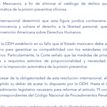
 Mexicanos, a fin de eliminar el catálogo de delitos que
ática de la prisión preventiva oficiosa.
ternacional determinó que esta figura jurídica contraviene 
inocencia y vulnera el derecho a la libertad personal, que
 Convención Americana sobre Derechos Humanos.
, la CIDH estableció en su fallo que el Estado mexicano debe 
no para garantizar su compatibilidad con los estándares int
s. Particularmente, la Corte señaló que las medidas de privac
e a requisitos estrictos de proporcionalidad y necesidad, 
n la imposición automática de la prisión preventiva.
pesar de la obligatoriedad de esta resolución internacional, e
lido su deber de acatar lo dispuesto por la CIDH. Hasta el
edimiento legislativo necesario para reformar el artículo 19 cons
orrespondientes del Código Nacional de Procedimientos Penal
ción, una persona indígena privada de la libertad promovió un 