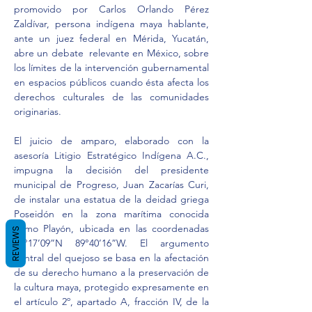
promovido por Carlos Orlando Pérez 
Zaldívar, persona indígena maya hablante, 
ante un juez federal en Mérida, Yucatán, 
abre un debate  relevante en México, sobre 
los límites de la intervención gubernamental 
en espacios públicos cuando ésta afecta los 
derechos culturales de las comunidades 
originarias.
El juicio de amparo, elaborado con la 
asesoría Litigio Estratégico Indígena A.C., 
impugna la decisión del presidente 
municipal de Progreso, Juan Zacarías Curi, 
de instalar una estatua de la deidad griega 
Poseidón en la zona marítima conocida 
como Playón, ubicada en las coordenadas 
REVIEWS
21°17’09”N 89°40’16”W. El argumento 
central del quejoso se basa en la afectación 
de su derecho humano a la preservación de 
la cultura maya, protegido expresamente en 
el artículo 2º, apartado A, fracción IV, de la 