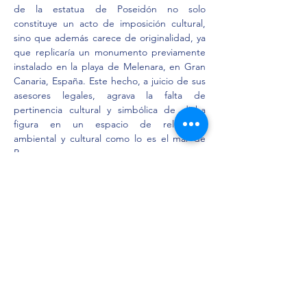
de la estatua de Poseidón no solo 
constituye un acto de imposición cultural, 
sino que además carece de originalidad, ya 
que replicaría un monumento previamente 
instalado en la playa de Melenara, en Gran 
Canaria, España. Este hecho, a juicio de sus 
asesores legales, agrava la falta de 
pertinencia cultural y simbólica de dicha 
figura en un espacio de relevancia 
ambiental y cultural como lo es el mar de 
Progreso.
En conclusión, la controversia planteada 
ante el Poder Judicial de la Federación no 
solo pone a prueba el compromiso del 
Estado mexicano con los derechos 
culturales de los pueblos indígenas, sino 
que también exige una reflexión crítica 
sobre las políticas públicas que inciden en 
los espacios públicos y en el patrimonio 
cultural y ambiental. La resolución del juez 