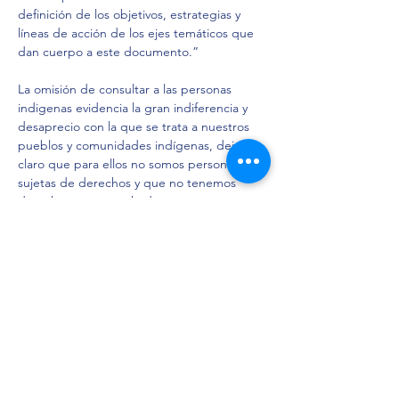
definición de los objetivos, estrategias y 
líneas de acción de los ejes temáticos que 
dan cuerpo a este documento.”
La omisión de consultar a las personas 
indigenas evidencia la gran indiferencia y 
desaprecio con la que se trata a nuestros 
pueblos y comunidades indígenas, dejando 
claro que para ellos no somos personas 
sujetas de derechos y que no tenemos 
derecho a ser escuchadas.
En Litigio Estratégico Indígena 
consideramos que por muchos años hemos 
dejado que se tomen decisiones sin que se 
nos pregunte, sin que se nos cuestione, sin 
que se nos consulte y los gobiernos no se 
tomaron la molestia de preguntarnos, pero 
ahora eso ha cambiado pues existen 
instrumentos jurídicos a nuestro alcance.
Ha llegado el momento de alzar la voz 