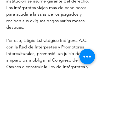
institución se asume garante del derecho. 
Los intérpretes viajan mas de ocho horas 
para acudir a la salas de los juzgados y 
reciben sus exiguos pagos varios meses 
después. 
Por eso, Litigio Estratégico Indígena A.C. 
con la Red de Intérpretes y Promotores 
Interculturales, promovió  un juicio de 
amparo para obligar al Congreso de 
Oaxaca a construir la Ley de Intérpretes y 
Traductores del Estado de Oaxaca. Esta ley 
deberá definir y explicar, entre otras cosas, 
quien es la instancia del Estado que deberá 
proporcionar intérpretes a las personas 
indígenas que se encuentran frente a la 
jurisdicción del Estado. Y los montos de los 
honorarios, la seguridad social de los 
intérpretes y las medidas de protección, 
entre otras cosas.
Litigio Estratégico Indígena, conjuntamente 