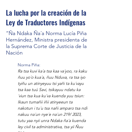
La lucha por la creación de la
Ley de Traductores Indígenas
“Ña Ndaka Ña´a Norma Lucía Piña
Hernández, Ministra presidenta de
la Suprema Corte de Justicia de la
Nación
Norma Piña:
Ra tsa kuvi ka´a tsa kaa va´yoo, ra kaku 
ñuu yo´o kua´a, ñuu Nduva, ra tsa iyo 
tyiñu un atinyeyuu tsi yañi ta ku´vayu 
tsa kaa tuú Savi, tsikayuu ndatu ka
´viun tsa kua ku´va kuenda yuu tsiun: 
Ikaun tumañii iñii atinyeeun ta 
nakotun i tu´u tsa nañi amparo tsa ndi 
nakuu na´un nye´e na´un 219/ 2023, 
tutu yaa nyii unra Ndaka ña´a kuenda 
ley civil ta administrativa, tsa yii Ñuu 