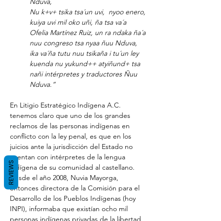
Nduva,
Nu k+v+ tsika tsa´un uvi,  nyoo enero, 
kuiya uvi mil oko uñi, ña tsa va´a 
Ofelia Martínez Ruiz, un ra ndaka ña´a 
nuu congreso tsa nyaa ñuu Nduva, 
ika va´ña tutu nuu tsikaña i tu´un ley 
kuenda nu yukund++ atyiñund+ tsa 
nañi intérpretes y traductores Ñuu 
Nduva.”
En Litigio Estratégico Indígena A.C. 
tenemos claro que uno de los grandes 
reclamos de las personas indígenas en 
conflicto con la ley penal, es que en los 
juicios ante la jurisdicción del Estado no 
cuentan con intérpretes de la lengua 
REVIEWS
indígena de su comunidad al castellano. 
Desde el año 2008, Nuvia Mayorga, 
entonces directora de la Comisión para el 
Desarrollo de los Pueblos Indígenas (hoy 
INPI), informaba que existían ocho mil 
personas indígenas privadas de la libertad 