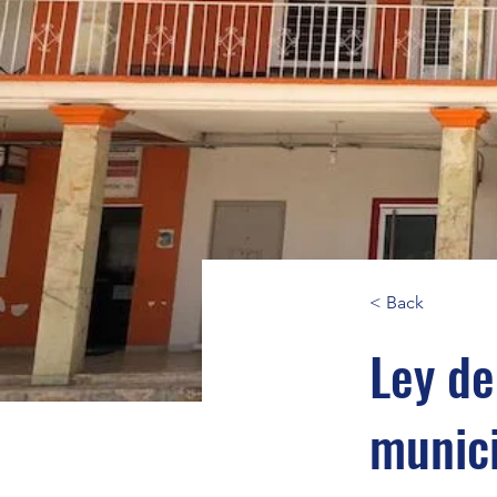
< Back
Ley de
munici