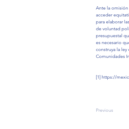
Ante la omisión
acceder equitat
para elaborar la
de voluntad polí
presupuestal qu
es necesario qu
construya la le
Comunidades In
[1]
https://mexi
Previous