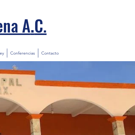
.
ena A
C.
ley
Conferencias
Contacto