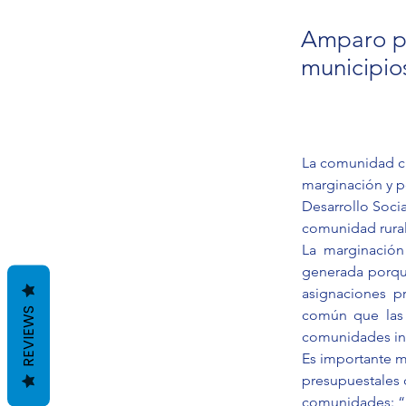
Amparo pa
municipio
La comunidad ch
marginación y p
Desarrollo Socia
comunidad rural
La marginación
generada porque
asignaciones p
REVIEWS
común que las p
comunidades ind
Es importante me
presupuestales 
comunidades: “L