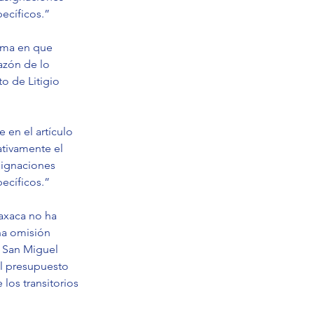
ecíficos.”
rma en que 
azón de lo 
o de Litigio 
en el artículo 
ativamente el 
signaciones 
ecíficos.”
axaca no ha 
na omisión 
e San Miguel 
l presupuesto 
los transitorios 