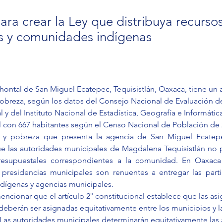
ra crear la Ley que distribuya recursos
s y comunidades indígenas
ontal de San Miguel Ecatepec, Tequisistlán, Oaxaca, tiene un 
obreza, según los datos del Consejo Nacional de Evaluación de 
l y del Instituto Nacional de Estadística, Geografía e Informática
 con 667 habitantes según el Censo Nacional de Población de 
 y pobreza que presenta la agencia de San Miguel Ecatepec
 las autoridades municipales de Magdalena Tequisistlán no p
resupuestales correspondientes a la comunidad. En Oaxaca e
residencias municipales son renuentes a entregar las partic
ígenas y agencias municipales.
ncionar que el artículo 2° constitucional establece que las as
deberán ser asignadas equitativamente entre los municipios y l
as autoridades municipales determinarán equitativamente las 