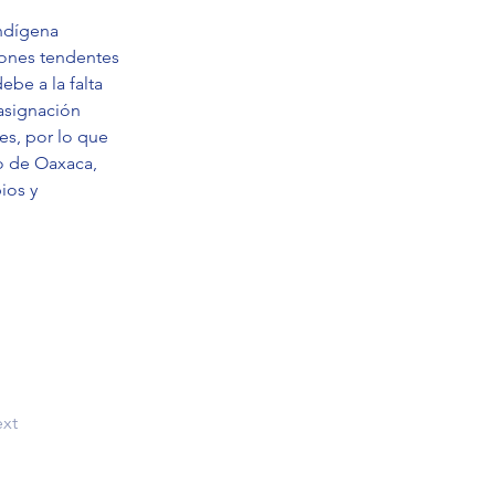
ndígena 
iones tendentes 
be a la falta 
 asignación 
s, por lo que 
o de Oaxaca, 
ios y 
xt