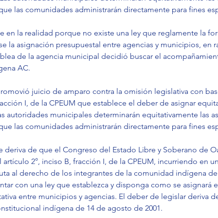
que las comunidades administrarán directamente para fines esp
e en la realidad porque no existe una ley que reglamente la fo
e la asignación presupuestal entre agencias y municipios, en r
amblea de la agencia municipal decidió buscar el acompañamient
ígena AC.
omovió juicio de amparo contra la omisión legislativa con base 
racción I, de la CPEUM que establece el deber de asignar equit
s autoridades municipales determinarán equitativamente las a
que las comunidades administrarán directamente para fines esp
e deriva de que el Congreso del Estado Libre y Soberano de O
artículo 2°, inciso B, fracción I, de la CPEUM, incurriendo en u
oluta al derecho de los integrantes de la comunidad indígena d
ntar con una ley que establezca y disponga como se asignará e
tiva entre municipios y agencias. El deber de legislar deriva de 
onstitucional indígena de 14 de agosto de 2001.