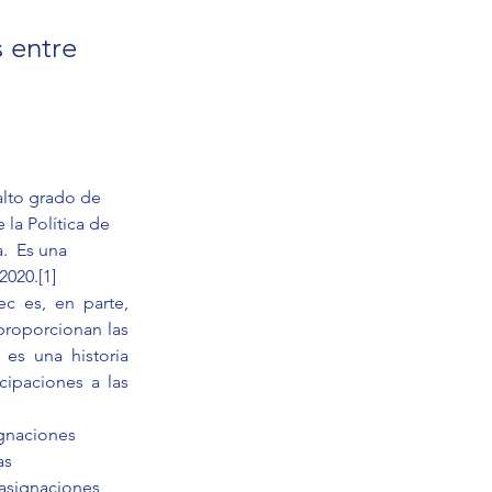
 entre
alto grado de 
la Política de 
.  Es una 
2020.
[1]
 es, en parte, 
roporcionan las 
s una historia 
ipaciones a las 
ignaciones 
as 
asignaciones 