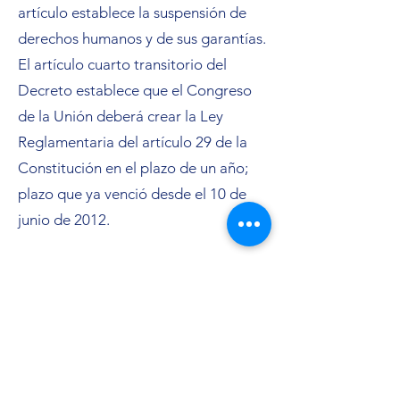
artículo establece la suspensión de
derechos humanos y de sus garantías.
El artículo cuarto transitorio del
Decreto establece que el Congreso
de la Unión deberá crear la Ley
Reglamentaria del artículo 29 de la
Constitución en el plazo de un año;
plazo que ya venció desde el 10 de
junio de 2012.
En atención a lo anterior, y en plena
pandemia provocada por el virus
SARS-CoV-2 (COVID-19), el 30 de
abril de 2020, Litigio Estratégico
Indígena A.C. promovió amparo