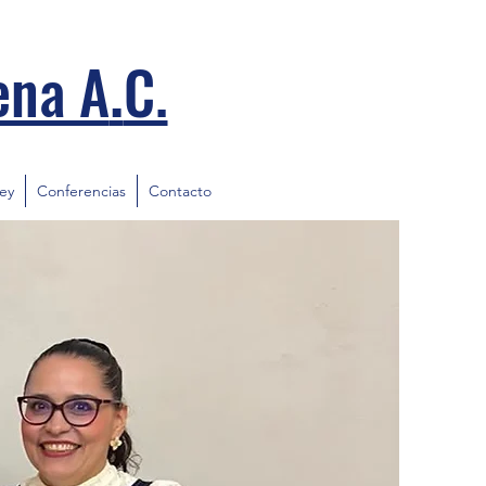
.
ena A
C.
ley
Conferencias
Contacto