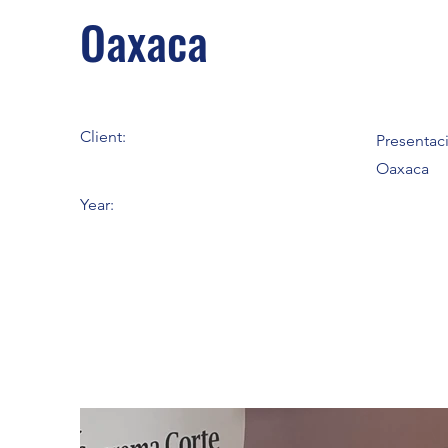
Oaxaca
Client:
Presentac
Oaxaca
Year: