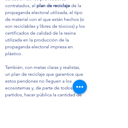
contratados, el 
plan de reciclaje 
de la 
propaganda electoral utilizada, el tipo 
de material con el que están hechos (si 
son reciclables y libres de tóxicos) y los 
certificados de calidad de la resina 
utilizada en la producción de la 
propaganda electoral impresa en 
plástico. 
También, con metas claras y realistas, 
un plan de reciclaje que garantice que 
estos pendones no lleguen a los 
ecosistemas y, de parte de todos los 
partidos, hacer pública la cantidad de 
propaganda electoral colocada hasta 
ahora y dejar de colocarla en lo que 
resta de las campañas, ya que solo 
contamina nuestras ciudades y agrava 