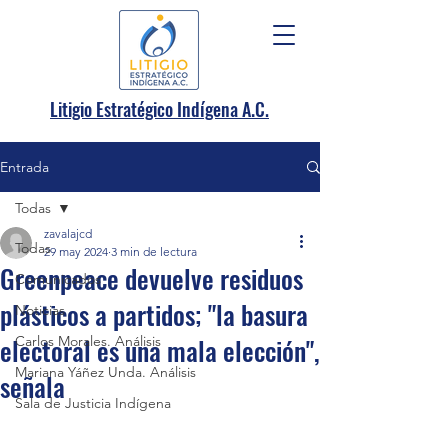
.
Litigio Estratégico Indígena A
C.
Entrada
Todas
zavalajcd
Todas
29 may 2024
3 min de lectura
Greenpeace devuelve residuos
Comunicados
plásticos a partidos; "la basura
Noticias
electoral es una mala elección",
Carlos Morales. Análisis
Mariana Yáñez Unda. Análisis
señala
Sala de Justicia Indígena