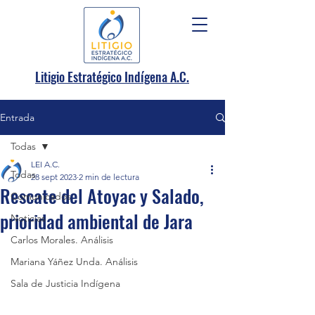
.
Litigio Estratégico Indígena A
C.
Entrada
Todas
LEI A.C.
Todas
28 sept 2023
2 min de lectura
Rescate del Atoyac y Salado,
Comunicados
prioridad ambiental de Jara
Noticias
Carlos Morales. Análisis
Mariana Yáñez Unda. Análisis
Sala de Justicia Indígena