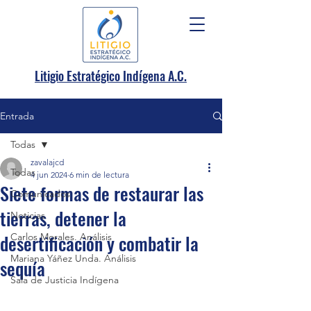
.
Litigio Estratégico Indígena A
C.
Entrada
Todas
zavalajcd
Todas
4 jun 2024
6 min de lectura
Siete formas de restaurar las
Comunicados
tierras, detener la
Noticias
desertificación y combatir la
Carlos Morales. Análisis
Mariana Yáñez Unda. Análisis
sequía
Sala de Justicia Indígena