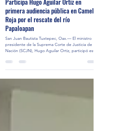
28 jul
2 min de lectura
Participa Hugo Aguilar Ortiz en
primera audiencia pública en Camelia
Roja por el rescate del río
Papaloapan
San Juan Bautista Tuxtepec, Oax.— El ministro
presidente de la Suprema Corte de Justicia de la
Nación (SCJN), Hugo Aguilar Ortiz, participó este
martes en la primera audiencia pública celebrada
en Oaxaca para dar seguimiento al cumplimiento
de la sentencia de amparo que ordena el rescate
y saneamiento del río Papaloapan. El encuentro
tuvo lugar en la comunidad de Camelia Roja,
municipio de San Juan Bautista Tuxtepec. La
audiencia reunió a habitantes de comunidades
chinantecas