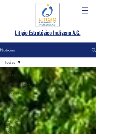
.
Litigio Estratégico Indígena A
C.
Noticias
Todas
Todas
Comunicados
Noticias
Carlos
Morales.
Análisis
Mariana
Yáñez
Unda.