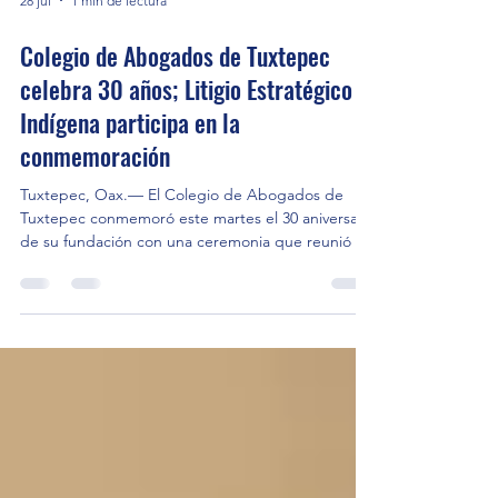
28 jul
1 min de lectura
Colegio de Abogados de Tuxtepec
celebra 30 años; Litigio Estratégico
Indígena participa en la
conmemoración
Tuxtepec, Oax.— El Colegio de Abogados de
Tuxtepec conmemoró este martes el 30 aniversario
de su fundación con una ceremonia que reunió a
integrantes del gremio jurídico, autoridades y
defensores de derechos humanos para reconocer
la trayectoria de una de las organizaciones de
abogados más representativas de la Cuenca del
Papaloapan. En la celebración participó Litigio
Estratégico Indígena A.C., organización que ha