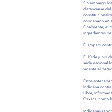
Sin embargo los
distanciarse del
constitucionali
condenado en el
Finalmente, el t
ingredientes per
El amparo contra
El 10 de junio d
sede nacional lo
vigente el derec
Estos anteceden
Indígena contra
Libre, Informad
Oaxaca, como he
Indígenas zapot