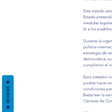
Este tratado est
Estado pretendi
medidas legislat
fe a los pueblos
Durante la vige
política internac
estrategia 
de ve
democrática, su
cumplieron al in
Esos tratados n
podían hacer ex
REVIEWS
condiciones para
Basta leer la se
Cámaras de Com