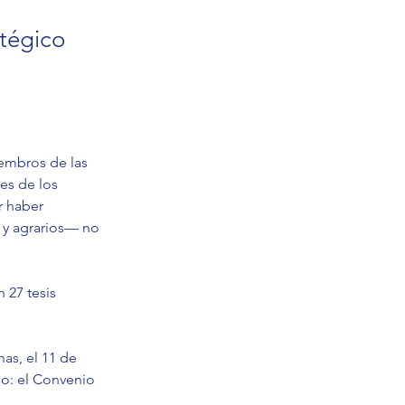
atégico
iembros de las 
es de los 
r haber 
 y agrarios— no 
 27 tesis 
as, el 11 de 
o: el Convenio 