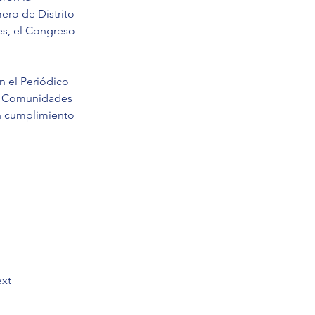
ero de Distrito 
es, el Congreso 
n el Periódico 
 y Comunidades 
en cumplimiento 
xt