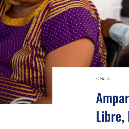
< Back
Amparo
Libre,