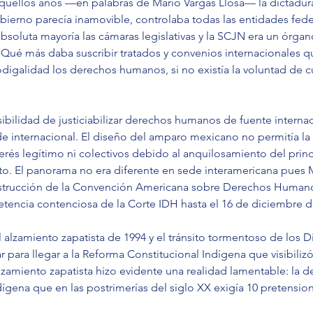
quellos años —en palabras de Mario Vargas Llosa— la dictadura 
bierno parecía inamovible, controlaba todas las entidades feder
soluta mayoría las cámaras legislativas y la SCJN era un órgano
Qué más daba suscribir tratados y convenios internacionales q
digalidad los derechos humanos, si no existía la voluntad de cu
sibilidad de justiciabilizar derechos humanos de fuente interna
ede internacional. El diseño del amparo mexicano no permitía l
rés legítimo ni colectivos debido al anquilosamiento del princ
cto. El panorama no era diferente en sede interamericana pues 
nstrucción de la Convención Americana sobre Derechos Humano
tencia contenciosa de la Corte IDH hasta el 16 de diciembre d
 alzamiento zapatista de 1994 y el tránsito tormentoso de los 
r para llegar a la Reforma Constitucional Indígena que visibiliz
alzamiento zapatista hizo evidente una realidad lamentable: la d
dígena que en las postrimerías del siglo XX exigía 10 pretensio