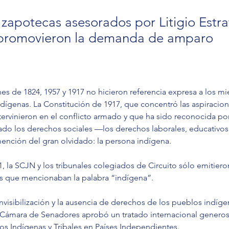
 zapotecas asesorados por Litigio Estr
 promovieron la demanda de amparo
es de 1824, 1957 y 1917 no hicieron referencia expresa a los m
ígenas. La Constitución de 1917, que concentró las aspiracion
tervinieron en el conflicto armado y que ha sido reconocida po
zado los derechos sociales —los derechos laborales, educativos
mención del gran olvidado: la persona indígena.
1, la SCJN y los tribunales colegiados de Circuito sólo emitieron
es que mencionaban la palabra “indígena”.
nvisibilización y la ausencia de derechos de los pueblos indígen
la Cámara de Senadores aprobó un tratado internacional generos
os Indígenas y Tribales en Países Independientes.