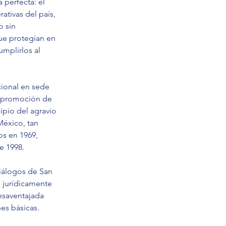
perfecta: el 
ativas del país, 
 sin 
ue protegían en 
mplirlos al 
cional en sede 
a promoción de 
ipio del agravio 
México, tan 
s en 1969, 
e 1998.
Diálogos de San 
ó jurídicamente 
esaventajada 
nes básicas.