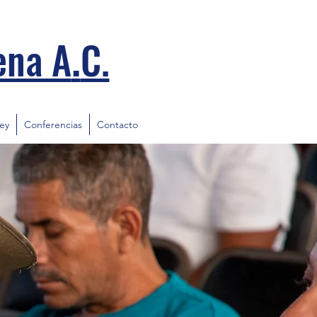
.
ena A
C.
ley
Conferencias
Contacto