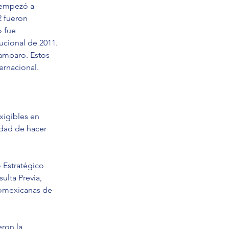
 empezó a 
2 fueron 
 fue 
ucional de 2011. 
 amparo. Estos 
ernacional.
xigibles en 
idad de hacer 
 Estratégico 
lta Previa, 
romexicanas de 
ron la 