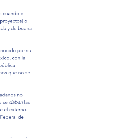
s cuando el 
proyectos) o 
mada y de buena 
onocido por su 
xico, con la 
pública 
nos que no se 
dadanos no 
 se 
daban 
las 
e el externo. 
 Federal de 