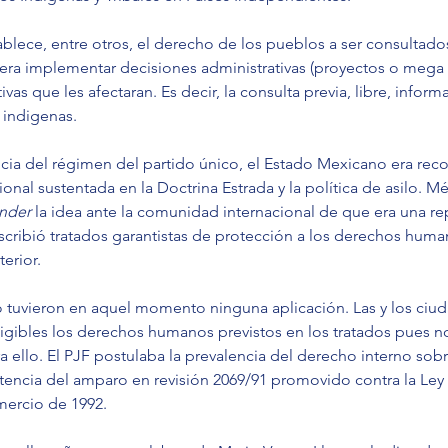
ablece, entre otros, el derecho de los pueblos a ser consultado
era implementar decisiones administrativas (proyectos o mega 
ivas que les afectaran. Es decir, la consulta previa, libre, infor
 indigenas.
ncia del régimen del partido único, el Estado Mexicano era rec
ional sustentada en la Doctrina Estrada y la política de asilo. Mé
nder
 la idea ante la comunidad internacional de que era una re
scribió tratados garantistas de protección a los derechos huma
terior.
o tuvieron en aquel momento ninguna aplicación. Las y los ciu
igibles los derechos humanos previstos en los tratados pues no
 ello. El PJF postulaba la prevalencia del derecho interno sobr
ntencia del amparo en revisión 2069/91 promovido contra la Ley
ercio de 1992.