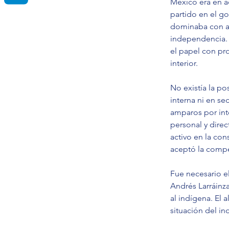
México era en a
partido en el go
dominaba con ab
independencia. 
el papel con pro
interior.
No existía la po
interna ni en s
amparos por inte
personal y dire
activo en la co
aceptó la compe
Fue necesario el
Andrés Larráinza
al indígena. El 
situación del in