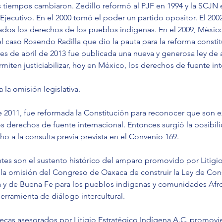
 tiempos cambiaron. Zedillo reformó al PJF en 1994 y la SCJN
 Ejecutivo. En el 2000 tomó el poder un partido opositor. El 200
zados los derechos de los pueblos indígenas. En el 2009, México
 caso Rosendo Radilla que dio la pauta para la reforma constit
res de abril de 2013 fue publicada una nueva y generosa ley de
miten justiciabilizar, hoy en México, los derechos de fuente int
 la omisión legislativa.
e 2011, fue reformada la Constitución para reconocer que son e
s derechos de fuente internacional. Entonces surgió la posibil
ho a la consulta previa prevista en el Convenio 169.
tes son el sustento histórico del amparo promovido por Litigio
 la omisión del Congreso de Oaxaca de construir la Ley de Consu
a y de Buena Fe para los pueblos indigenas y comunidades Af
rramienta de diálogo intercultural.
ecas asesorados por Litigio Estratégico Indígena A.C. promovie