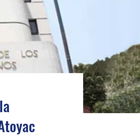
la
 Atoyac