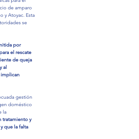
icas para el 
uicio de amparo 
o y Atoyac. Esta 
toridades se 
itida por 
ara el rescate 
iente de queja 
 al 
 implican 
ecuada gestión 
igen doméstico 
 la 
 tratamiento y 
que la falta 