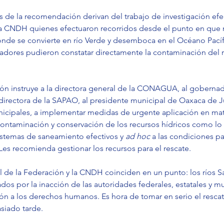
s de la recomendación derivan del trabajo de investigación efe
 la CNDH quienes efectuaron recorridos desde el punto en que n
onde se convierte en río Verde y desemboca en el Océano Pacífi
itadores pudieron constatar directamente la contaminación del r
n instruye a la directora general de la CONAGUA, al gobernad
directora de la SAPAO, al presidente municipal de Oaxaca de Ju
icipales, a implementar medidas de urgente aplicación en mat
ontaminación y conservación de los recursos hídricos como lo 
istemas de saneamiento efectivos y 
ad hoc
 a las condiciones pa
Les recomienda gestionar los recursos para el rescate.
l de la Federación y la CNDH coinciden en un punto: los ríos S
os por la inacción de las autoridades federales, estatales y mu
ión a los derechos humanos. Es hora de tomar en serio el resca
siado tarde.