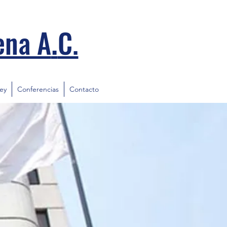
.
ena A
C.
ley
Conferencias
Contacto