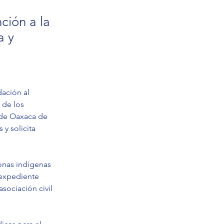
ión a la
a y
ación al 
 de los 
 de Oaxaca de 
y solicita 
onas indígenas 
 expediente 
sociación civil 