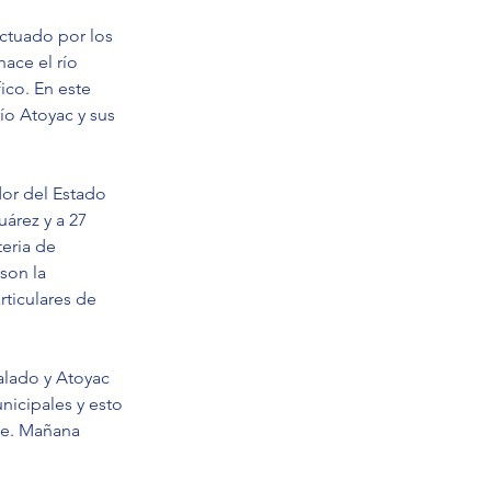
ctuado por los 
ace el río 
co. En este 
ío Atoyac y sus 
or del Estado 
árez y a 27 
eria de 
son la 
rticulares de 
alado y Atoyac 
nicipales y esto 
te. Mañana 