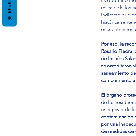
REVIEWS
Es oportuno indi
rescate de los r
indirecto que co
histórica senten
encuentran renu
Por eso, la rec
Rosario Piedra I
de los ríos Sala
se acreditaron 
saneamiento del
cumplimiento a 
El órgano prote
de los residuos
en agravio de l
contaminación de
por una inadecu
de medidas de v