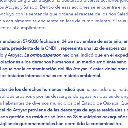
car que Litigio Estratégico ha postulado diversas acciones juríd
íos Atoyac y Salado. Dentro de esas acciones se encuentra el j
ncluyó con la sentencia que ordena el rescate de los ríos Salad
cia actualmente se encuentra en fase de cumplimiento. Y las au
entes al cumplimiento.
omendación 57/2020 fechada el 24 de noviembre de este año, em
barra, presidenta de la CNDH, representa una luz de esperanza p
do y Atoyac. 
La ombudsperson
 nacional indicó que en el exped
violaciones a los derechos humanos a un medio ambiente sano y
 agua por la contaminación del Río Atoyac. Y estas violaciones
los tratados internacionales en materia ambiental.
ctor de los derechos humanos indicó que 
ha existido una inad
 sólidos urbanos y por las descargas de aguas residuales de or
os habitantes de diversos municipios del Estado de Oaxaca. Que
l río Atoyac proviene de las descargas de aguas residuales sin
ada gestión de residuos sólidos en 28 municipios oaxaqueños y 
igilancia gubernamentales han permitido la contaminación.