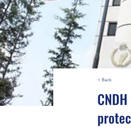
< Back
CNDH y
protec