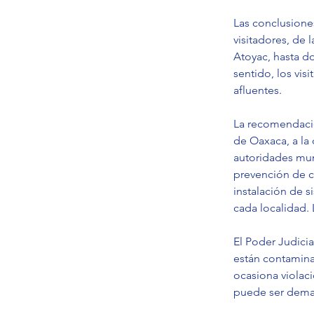
Las conclusione
visitadores, de
Atoyac, hasta d
sentido, los vis
afluentes.
La recomendació
de Oaxaca, a la 
autoridades mun
prevención de c
instalación de s
cada localidad. 
El Poder Judicia
están contaminad
ocasiona violac
puede ser dema