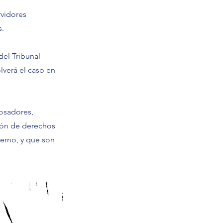
rvidores
s.
del Tribunal
lverá el caso en
cosadores,
ión de derechos
erno, y que son