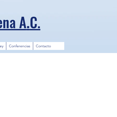
.
ena A
C.
ley
Conferencias
Contacto