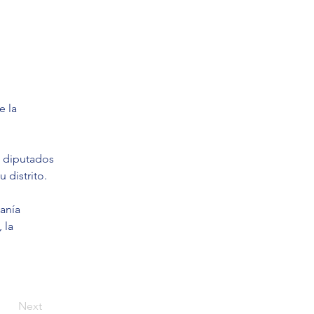
 la 
s diputados 
 distrito.
anía 
 la 
Next