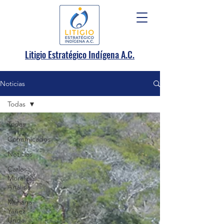
.
Litigio Estratégico Indígena A
C.
Noticias
Todas
Todas
Comunicados
Noticias
Carlos
Morales.
Análisis
Mariana
Yáñez
Unda.