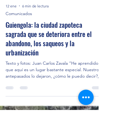
12 ene
6 min de lectura
Comunicados
Guiengola: la ciudad zapoteca
sagrada que se deteriora entre el
abandono, los saqueos y la
urbanización
Texto y fotos: Juan Carlos Zavala “He aprendido
que aquí es un lugar bastante especial. Nuestros
antepasados lo dejaron, ¿cómo le puedo decir?,
curado, tal vez, porque tiene misterio, misterios
que no cualquiera los puede vivir, uno entre 100 o
entre mil”, expresa Jorge, un indígena zapoteca
de Santo Domingo Tehuantepec. Descansa
sentado sobre unas piedras que ha apilado
después de caminar por alrededor de una hora
cuesta arriba sobre un sendero en el que se