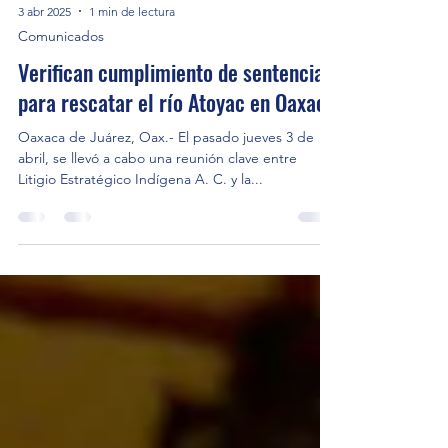
3 abr 2025
1 min de lectura
Comunicados
Verifican cumplimiento de sentencia
para rescatar el río Atoyac en Oaxaca
Oaxaca de Juárez, Oax.- El pasado jueves 3 de
abril, se llevó a cabo una reunión clave entre
Litigio Estratégico Indígena A. C. y la...