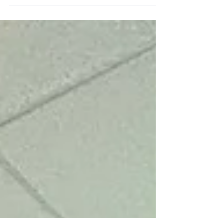
América Latina. Ahí, frente a una audiencia atenta,
Carlos Morales Sánchez, presidente de Litigio
Estratégico Indígena A.C., participó en el
encuentro de la Red Latinoamericana de la Alianza
Waterkeeper con una ponencia que resonó como
un manifiesto: “Hacia un nuevo paradigma
ambiental: los ríos como sujetos de derecho”.
Morales Sánch