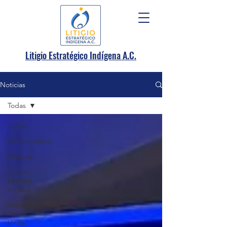
.
Litigio Estratégico Indígena A
C.
Noticias
Todas
Todas
Comunicados
Noticias
Carlos
Morales.
Análisis
Mariana
Yáñez
Unda.