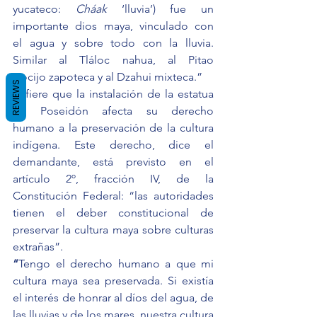
yucateco
: 
Cháak
 ‘lluvia’) fue un 
importante 
dios
 maya, vinculado con 
el 
agua
 y sobre todo con la 
lluvia
. 
Similar al 
Tláloc
 nahua, al 
Pitao 
Cocijo
 zapoteca y al 
Dzahui
 mixteca.”
REVIEWS
Refiere que la instalación de la estatua 
de Poseidón afecta su derecho 
humano a la preservación de la cultura 
indígena. Este derecho, dice el 
demandante, está previsto en el 
artículo 2º, fracción IV, de la 
Constitución Federal: “las autoridades 
tienen el deber constitucional de 
preservar la cultura maya sobre culturas 
extrañas”.
“
Tengo el derecho humano a que mi 
cultura maya sea preservada. Si existía 
el interés de honrar al díos del agua, de 
las lluvias y de los mares, nuestra cultura 