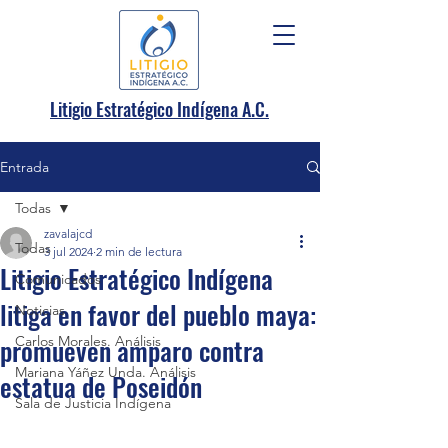
.
Litigio Estratégico Indígena A
C.
Entrada
Todas
zavalajcd
Todas
3 jul 2024
2 min de lectura
Litigio Estratégico Indígena
Comunicados
litiga en favor del pueblo maya:
Noticias
promueven amparo contra
Carlos Morales. Análisis
Mariana Yáñez Unda. Análisis
estatua de Poseidón
Sala de Justicia Indígena