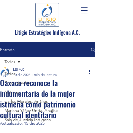
.
Litigio Estratégico Indígena A
C.
Entrada
Todas
LEI A.C.
Todas
10 dic 2025
1 min de lectura
Oaxaca reconoce la
Comunicados
indumentaria de la mujer
Noticias
istmeña como patrimonio
Carlos Morales. Análisis
Mariana Yáñez Unda. Análisis
cultural identitario
Sala de Justicia Indígena
Actualizado:
15 dic 2025