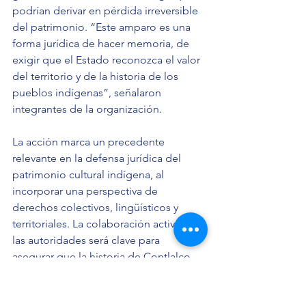
podrían derivar en pérdida irreversible 
del patrimonio. “Este amparo es una 
forma jurídica de hacer memoria, de 
exigir que el Estado reconozca el valor 
del territorio y de la historia de los 
pueblos indígenas”, señalaron 
integrantes de la organización.
La acción marca un precedente 
relevante en la defensa jurídica del 
patrimonio cultural indígena, al 
incorporar una perspectiva de 
derechos colectivos, lingüísticos y 
territoriales. La colaboración activa de 
las autoridades será clave para 
asegurar que la historia de Contlalco 
no desaparezca, sino que sea 
preservada como parte viva del legado 
de los pueblos originarios de la 