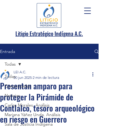
.
Litigio Estratégico Indígena A
C.
Entrada
Todas
LEI A.C.
Todas
20 jun 2025
2 min de lectura
Presentan amparo para
Comunicados
proteger la Pirámide de
Noticias
Contlalco, tesoro arqueológico
Carlos Morales. Análisis
Mariana Yáñez Unda. Análisis
en riesgo en Guerrero
Sala de Justicia Indígena