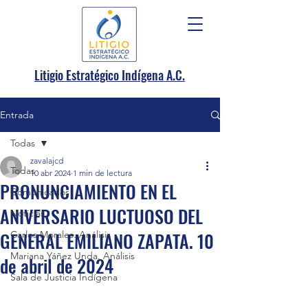
.
Litigio Estratégico Indígena A
C.
Entrada
Todas
zavalajcd
Todas
10 abr 2024
1 min de lectura
PRONUNCIAMIENTO EN EL
Comunicados
ANIVERSARIO LUCTUOSO DEL
Noticias
GENERAL EMILIANO ZAPATA. 10
Carlos Morales. Análisis
Mariana Yáñez Unda. Análisis
de abril de 2024
Sala de Justicia Indígena