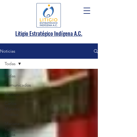
.
Litigio Estratégico Indígena A
C.
Noticias
Todas
Todas
Comunicados
Noticias
Carlos
Morales.
Análisis
Mariana
Yáñez
Unda.