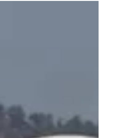
solicitud de ejercicio de la facultad de atracción
200/2026, presentada por el ministro presidente
Hugo Aguilar Ortiz, en un contexto en el que el
máximo tribunal busca establecer precedentes en
favor de los derechos de los pueblos indí