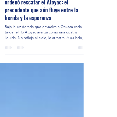
Comunicados
A nueve años de la sentencia que
ordenó rescatar el Atoyac: el
precedente que aún fluye entre la
herida y la esperanza
Bajo la luz dorada que envuelve a Oaxaca cada
tarde, el río Atoyac avanza como una cicatriz
líquida. No refleja el cielo, lo arrastra. A su lado, el
Salado acompaña en silencio ese recorrido donde
el agua dejó de ser promesa para convertirse en
evidencia. Durante décadas, ambos ríos cargaron
con algo más que residuos: absorbieron la
indiferencia, la omisión y una forma de abandono
que se volvió paisaje. Las orillas cambiaron de
significado. Donde antes había encuentro, hoy ha